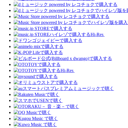
Hi-Res
Hi-Res