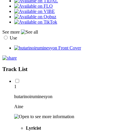
See more
Use
Track List
1
hutarinoiruminesyon
Aine
Lyricist