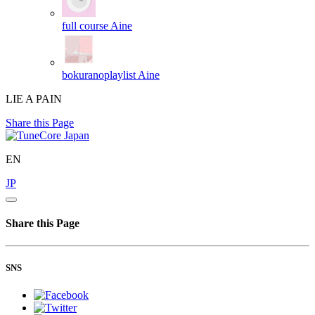
full course
Aine
bokuranoplaylist
Aine
LIE A PAIN
Share this Page
EN
JP
Share this Page
SNS