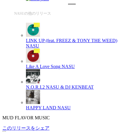
NASUの他のリリース
LINK UP (feat. FREEZ & TONY THE WEED)
NASU
Like A Love Song
NASU
N.O.R.I.2
NASU & DJ KENBEAT
HAPPY LAND
NASU
MUD FLAVOR MUSIC
このリリースをシェア