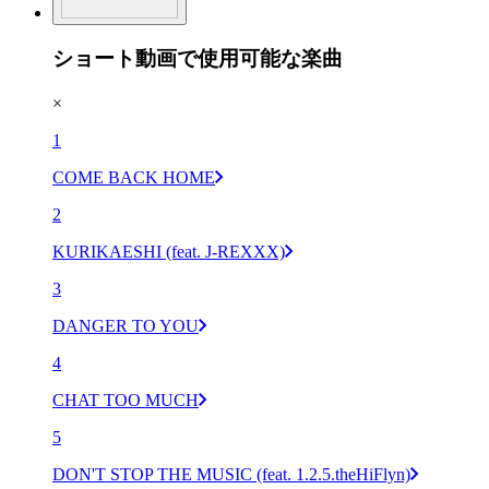
ショート動画で使用可能な楽曲
×
1
COME BACK HOME
2
KURIKAESHI (feat. J-REXXX)
3
DANGER TO YOU
4
CHAT TOO MUCH
5
DON'T STOP THE MUSIC (feat. 1.2.5.theHiFlyn)