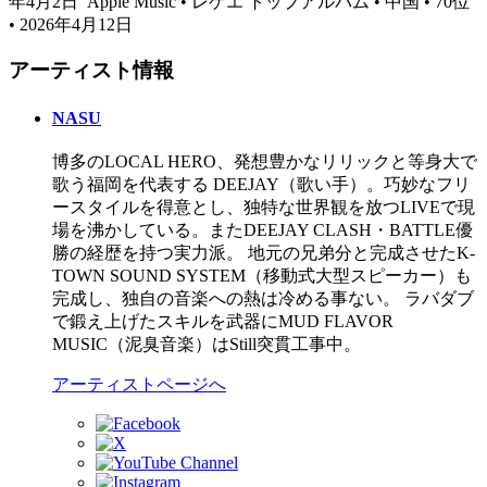
年4月2日
Apple Music • レゲエ トップアルバム • 中国 • 70位
• 2026年4月12日
アーティスト情報
NASU
博多のLOCAL HERO、発想豊かなリリックと等身大で
歌う福岡を代表する DEEJAY（歌い手）。巧妙なフリ
ースタイルを得意とし、独特な世界観を放つLIVEで現
場を沸かしている。またDEEJAY CLASH・BATTLE優
勝の経歴を持つ実力派。 地元の兄弟分と完成させたK-
TOWN SOUND SYSTEM（移動式大型スピーカー）も
完成し、独自の音楽への熱は冷める事ない。 ラバダブ
で鍛え上げたスキルを武器にMUD FLAVOR
MUSIC（泥臭音楽）はStill突貫工事中。
アーティストページへ