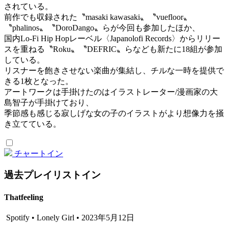
されている。
前作でも収録された〝masaki kawasaki〟〝vuefloor〟
〝phalinos〟〝DoroDango〟らが今回も参加したほか、
国内Lo-Fi Hip Hopレーベル〈Japanolofi Records〉からリリー
スを重ねる〝Roku〟〝DEFRIC〟らなども新たに18組が参加
している。
リスナーを飽きさせない楽曲が集結し、チルな一時を提供で
きる1枚となった。
アートワークは手掛けたのはイラストレーター/漫画家の大
島智子が手掛けており、
季節感も感じる寂しげな女の子のイラストがより想像力を掻
き立てている。
チャートイン
過去プレイリストイン
Thatfeeling
Spotify • Lonely Girl • 2023年5月12日