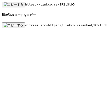
https://linkco.re/BR2tStb5
埋め込みコードをコピー
<iframe src=https://linkco.re/embed/BR2tSt