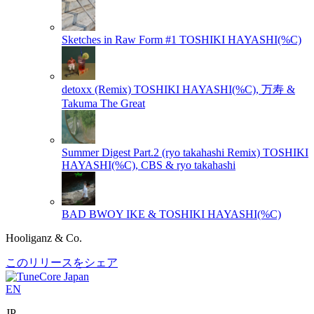
Sketches in Raw Form #1
TOSHIKI HAYASHI(%C)
detoxx (Remix)
TOSHIKI HAYASHI(%C), 万寿 &
Takuma The Great
Summer Digest Part.2 (ryo takahashi Remix)
TOSHIKI
HAYASHI(%C), CBS & ryo takahashi
BAD BWOY
IKE & TOSHIKI HAYASHI(%C)
Hooliganz & Co.
このリリースをシェア
EN
JP