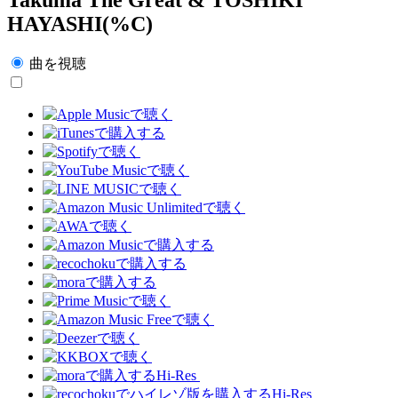
HAYASHI(%C)
曲を視聴
Hi-Res
Hi-Res