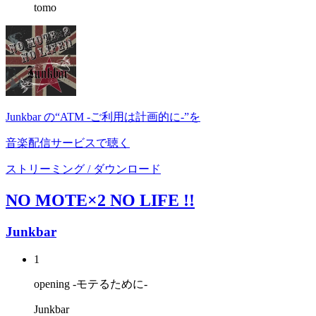
tomo
Junkbar の“ATM -ご利用は計画的に-”を
音楽配信サービスで聴く
ストリーミング / ダウンロード
NO MOTE×2 NO LIFE !!
Junkbar
1
opening -モテるために-
Junkbar