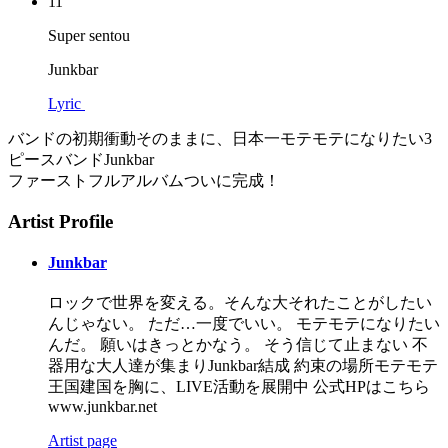
11
Super sentou
Junkbar
Lyric
バンドの初期衝動そのままに、日本一モテモテになりたい3
ピースバンドJunkbar
ファーストフルアルバムついに完成！
Artist Profile
Junkbar
ロックで世界を変える。そんな大それたことがしたい
んじゃない。 ただ…一度でいい。 モテモテになりたい
んだ。 願いはきっとかなう。 そう信じて止まない 不
器用な大人達が集まりJunkbar結成 約束の場所モテモテ
王国建国を胸に、LIVE活動を展開中 公式HPはこちら
www.junkbar.net
Artist page