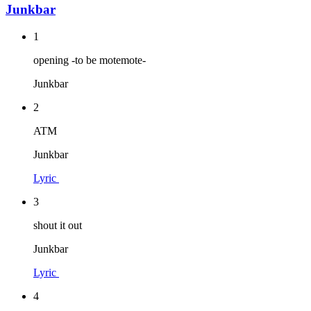
Junkbar
1
opening -to be motemote-
Junkbar
2
ATM
Junkbar
Lyric
3
shout it out
Junkbar
Lyric
4