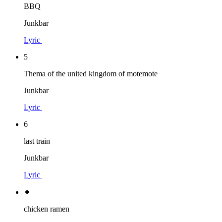
BBQ
Junkbar
Lyric
5
Thema of the united kingdom of motemote
Junkbar
Lyric
6
last train
Junkbar
Lyric
⚫︎
chicken ramen