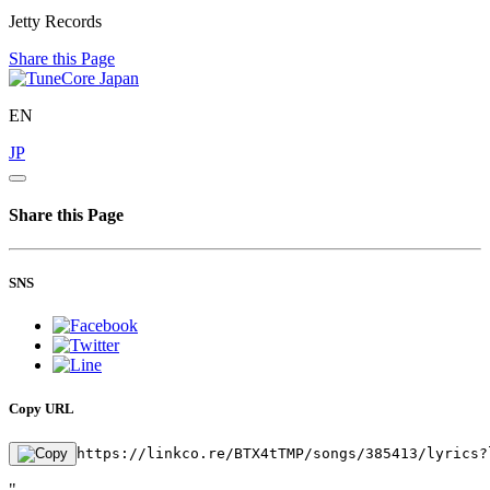
Jetty Records
Share this Page
EN
JP
Share this Page
SNS
Copy URL
https://linkco.re/BTX4tTMP/songs/385413/lyrics?
"