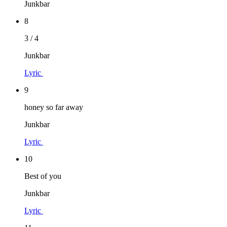
Junkbar
8
3 / 4
Junkbar
Lyric
9
honey so far away
Junkbar
Lyric
10
Best of you
Junkbar
Lyric