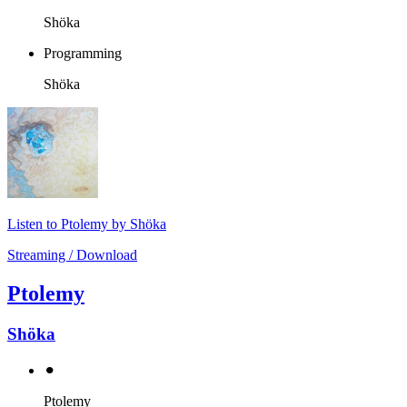
Shöka
Programming
Shöka
Listen to Ptolemy by Shöka
Streaming / Download
Ptolemy
Shöka
⚫︎
Ptolemy