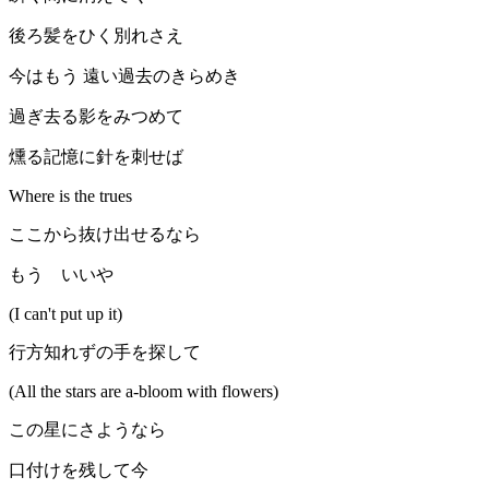
後ろ髪をひく別れさえ
今はもう 遠い過去のきらめき
過ぎ去る影をみつめて
燻る記憶に針を刺せば
Where is the trues
ここから抜け出せるなら
もう いいや
(I can't put up it)
行方知れずの手を探して
(All the stars are a-bloom with flowers)
この星にさようなら
口付けを残して今