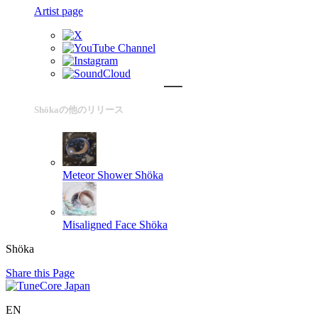
Artist page
Shökaの他のリリース
Meteor Shower
Shöka
Misaligned Face
Shöka
Shöka
Share this Page
EN