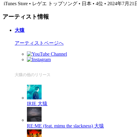
iTunes Store • レゲエ トップソング • 日本 • 4位 • 2024年7月21
アーティスト情報
大猿
アーティストページへ
大猿の他のリリース
IRIE
大猿
RE:ME (feat. mimu the slackness)
大猿