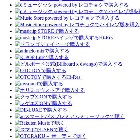
Hi-Res
Hi-Res