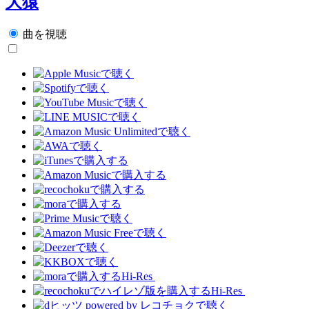
大猿
曲を視聴
Hi-Res
Hi-Res