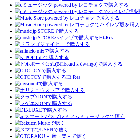
Hi-Res
Hi-Res