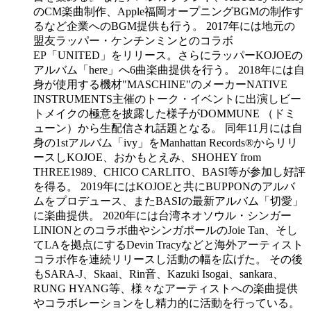
のCM楽曲制作、Apple福岡オープニングBGMの制作す
るなど企業へのBGM提供も行う。 2017年には地元の
盟友ラッパー・ケンチンミンとのコラボ
EP「UNITED」をリリース。さらにラッパーKOJOEの
アルバム「here」へ6曲楽曲提供を行う。 2018年には自
身が使用する機材"MASCHINE"のメーカーNATIVE
INSTRUMENTS主催のトーク・イベントに出演しビー
トメイクの極意を披露した様子がDOMMUNE （ドミ
ューン）から生配信され話題となる。 同年11月には自
身の1stアルバム「ivy」をManhattan Records®️からリリ
ースしKOJOE、おかもとえみ、SHOHEY from
THREE1989、CHICO CARLITO、BASI等が参加し好評
を得る。 2019年にはKOJOEと共にBUPPONのアルバ
ムをプロデュース、またBASIの最新アルバム「切愛」
に楽曲提供。 2020年には台湾ネオソウル・シンガー
LINIONとのコラボ曲やシンガポールのJoie Tan、そし
てLAを拠点にするDevin Tracyなどと海外アーティスト
コラボ作を連続リリースし活動の幅を広げた。 その後
もSARA-J、Skaai、Rin音、Kazuki Isogai、sankara、
RUNG HYANG等、様々なアーティストへの楽曲提供
やコラボレーションをし精力的に活動を行っている。