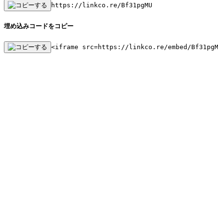
https://linkco.re/Bf31pgMU
埋め込みコードをコピー
<iframe src=https://linkco.re/embed/Bf31pg