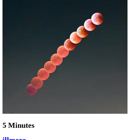
5 Minutes
illmore