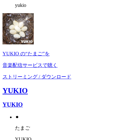
yukio
YUKIO の“たまご”を
音楽配信サービスで聴く
ストリーミング / ダウンロード
YUKIO
YUKIO
⚫︎
たまご
YUKIO