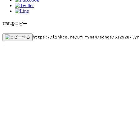
URLをコピー
https://linkco.re/BfFY9na4/songs/612928/ly
"