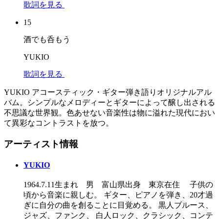
歌詞を見る
15
酒でも呑もう
YUKIO
歌詞を見る
YUKIO アコースティック・ギター弾き語りオリジナルアル
バム。シンプルなメロディーとギターによって醸し出される
不思議な世界観。色あせない音楽性は物に溢れた現代におい
て異彩なコントラストを放つ。
アーティスト情報
YUKIO
1964.7.11生まれ 男 富山県出身 東京在住 子供の
頃から音楽に親しむ。 ギター、ピアノを弾き、20才過
ぎに自分の曲を創ることに目覚める。 黒人ブルース、
ジャズ、ファンク、 白人ロック、クラシック、コンテ