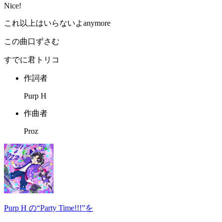
Nice!
これ以上はいらないよanymore
この曲口ずさむ
すでに君トリコ
作詞者
Purp H
作曲者
Proz
Purp H の“Party Time!!!”を