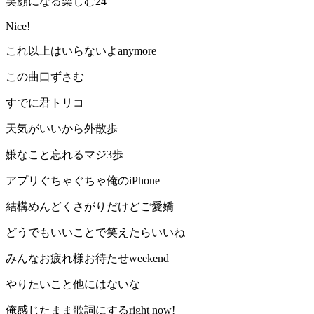
笑顔になる楽しむ24
Nice!
これ以上はいらないよanymore
この曲口ずさむ
すでに君トリコ
天気がいいから外散歩
嫌なこと忘れるマジ3歩
アプリぐちゃぐちゃ俺のiPhone
結構めんどくさがりだけどご愛嬌
どうでもいいことで笑えたらいいね
みんなお疲れ様お待たせweekend
やりたいこと他にはないな
俺感じたまま歌詞にするright now!