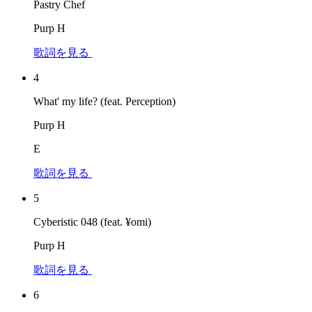
Pastry Chef
Purp H
歌詞を見る
4
What' my life? (feat. Perception)
Purp H
E
歌詞を見る
5
Cyberistic 048 (feat. ¥omi)
Purp H
歌詞を見る
6