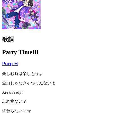
歌詞
Party Time!!!
Purp H
楽しむ時は楽しもうよ
全力じゃなきゃつまんないよ
Are u ready?
忘れ物ない？
終わらないparty