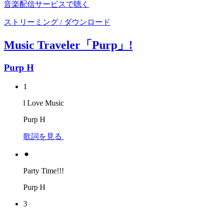
音楽配信サービスで聴く
ストリーミング / ダウンロード
Music Traveler「Purp」!
Purp H
1
l Love Music
Purp H
歌詞を見る
⚫︎
Party Time!!!
Purp H
3