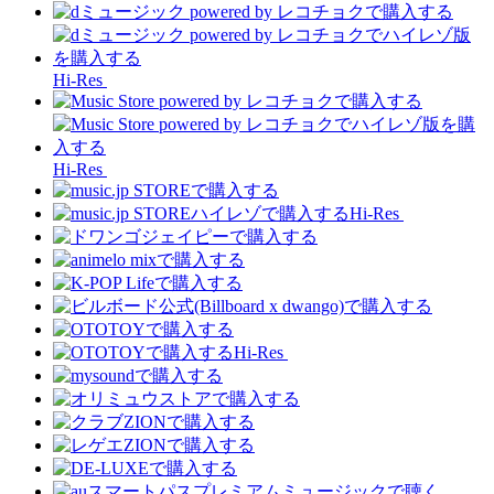
Hi-Res
Hi-Res
Hi-Res
Hi-Res