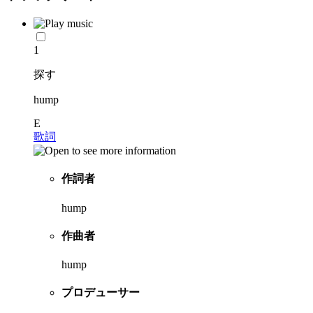
1
探す
hump
E
歌詞
作詞者
hump
作曲者
hump
プロデューサー