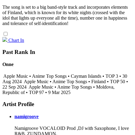
The song is set to a big band-style track and incorporates elements
of Finland, which is known for its white nights (crossed with the
idol that lights up everyone all the time), number one in happiness
and tolerance of self-identification!
Chart In
Past Rank In
Onne
Apple Music • Anime Top Songs • Cayman Islands • TOP 3 • 30
Aug 2024
Apple Music • Anime Top Songs • Finland • TOP 50 •
22 Sep 2024
Apple Music • Anime Top Songs • Moldova,
Republic of • TOP 97 • 9 Mar 2025
Artist Profile
namigroove
Namigroove VOCALOID Prod ,DJ with Saxophone, I love
R&B, ZUNDAMON.