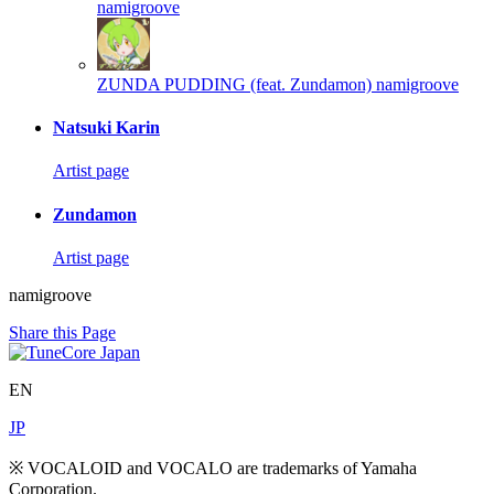
namigroove
ZUNDA PUDDING (feat. Zundamon)
namigroove
Natsuki Karin
Artist page
Zundamon
Artist page
namigroove
Share this Page
EN
JP
※ VOCALOID and VOCALO are trademarks of Yamaha
Corporation.