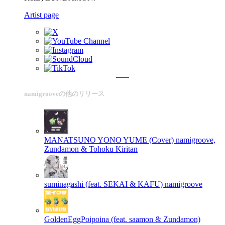
Artist page
namigrooveの他のリリース
MANATSUNO YONO YUME (Cover)
namigroove,
Zundamon & Tohoku Kiritan
suminagashi (feat. SEKAI & KAFU)
namigroove
GoldenEggPoipoina (feat. saamon & Zundamon)