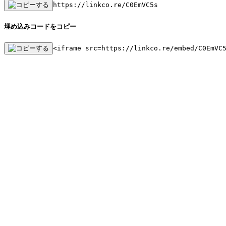
https://linkco.re/C0EmVC5s
埋め込みコードをコピー
<iframe src=https://linkco.re/embed/C0EmVC