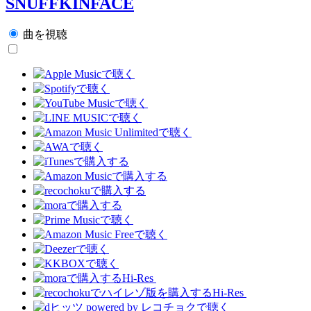
SNUFFKINFACE
曲を視聴
Hi-Res
Hi-Res