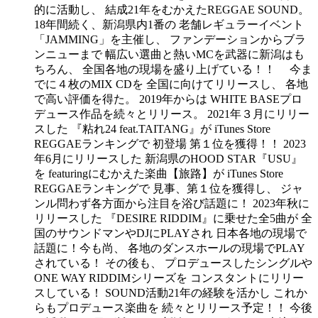
的に活動し、 結成21年をむかえたREGGAE SOUND。
18年間続く、新潟県内1番の 老舗レギュラーイベント
「JAMMING」を主催し、 ファンデーションからブラ
ンニューまで 幅広い選曲と熱いMCを武器に新潟はも
ちろん、 全国各地の現場を盛り上げている！！ 今ま
でに４枚のMIX CDを 全国に向けてリリースし、 各地
で高い評価を得た。 2019年からは WHITE BASEプロ
デュース作品を続々とリリース。 2021年３月にリリー
スした 『粘れ24 feat.TAITANG』が iTunes Store
REGGAEランキングで 初登場 第１位を獲得！！ 2023
年6月にリリースした 新潟県のHOOD STAR『USU』
を featuringにむかえた楽曲【旅路】が iTunes Store
REGGAEランキングで 見事、第１位を獲得し、 ジャ
ンル問わず各方面から注目を浴び話題に！ 2023年秋に
リリースした 『DESIRE RIDDIM』に乗せた全5曲が 全
国のサウンドマンやDJにPLAYされ 日本各地の現場で
話題に！今も尚、 各地のダンスホールの現場でPLAY
されている！ その後も、 プロデュースしたシングルや
ONE WAY RIDDIMシリーズを コンスタントにリリー
スしている！ SOUND活動21年の経験を活かし これか
らもプロデュース楽曲を 続々とリリース予定！！ 今後