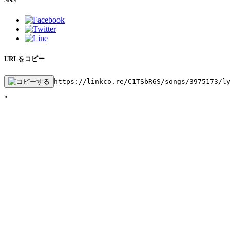
URLをコピー
https://linkco.re/C1TSbR6S/songs/3975173/l
"