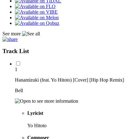
See more
Track List
1
Hanamizuki (feat. Yo Hitoto) [Cover] [Hip Hop Remix]
Bell
Lyricist
Yo Hitoto
Composer