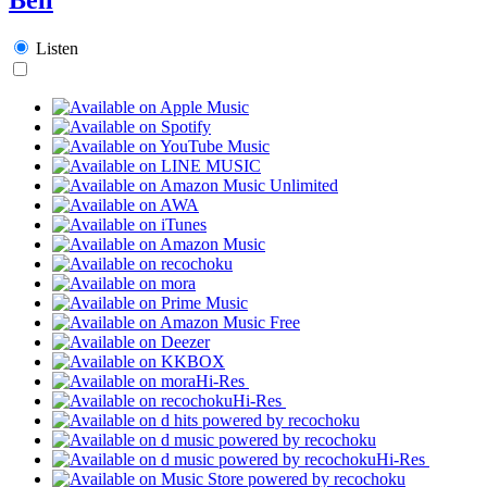
Listen
Hi-Res
Hi-Res
Hi-Res