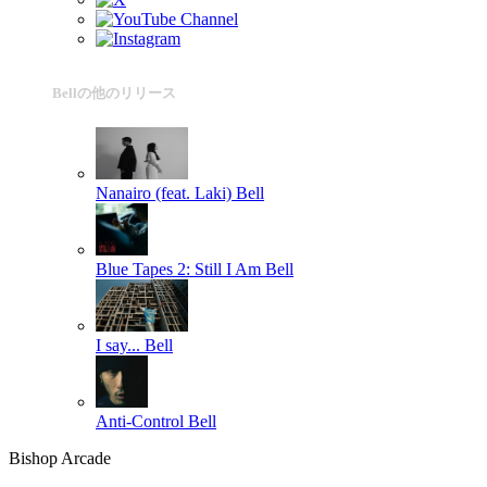
Bellの他のリリース
Nanairo (feat. Laki)
Bell
Blue Tapes 2: Still I Am
Bell
I say...
Bell
Anti-Control
Bell
Bishop Arcade