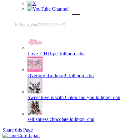
lollipop_chuの他のリリース
Love_CHU-pet
lollipop_chu
Overture -Lollipop!-
lollipop_chu
Sweet love is with Colon and you
lollipop_chu
selfishness chocolate
lollipop_chu
Share this Page