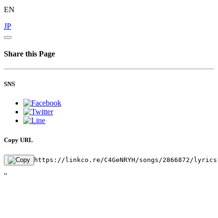
EN
JP
Share this Page
SNS
Copy URL
https://linkco.re/C4GeNRYH/songs/2866872/lyrics
"