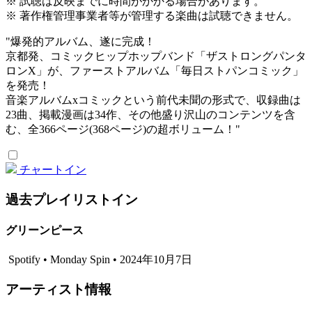
※ 試聴は反映までに時間がかかる場合があります。
※ 著作権管理事業者等が管理する楽曲は試聴できません。
"爆発的アルバム、遂に完成！
京都発、コミックヒップホップバンド「ザストロングパンタ
ロンX」が、ファーストアルバム「毎日ストパンコミック」
を発売！
音楽アルバムxコミックという前代未聞の形式で、収録曲は
23曲、掲載漫画は34作、その他盛り沢山のコンテンツを含
む、全366ページ(368ページ)の超ボリューム！"
チャートイン
過去プレイリストイン
グリーンピース
Spotify • Monday Spin • 2024年10月7日
アーティスト情報