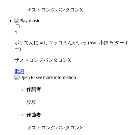
ザストロングパンタロンX
4
ボケてんにゃしツッコまんかいっ (feat. 小鉄 & ターキ
ー)
ザストロングパンタロンX
歌詞
作詞者
歩歩
作曲者
ザストロングパンタロンX