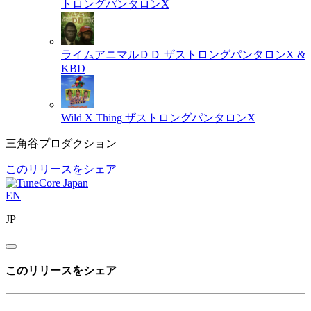
トロングパンタロンX
ライムアニマルＤＤ
ザストロングパンタロンX &
KBD
Wild X Thing
ザストロングパンタロンX
三角谷プロダクション
このリリースをシェア
EN
JP
このリリースをシェア