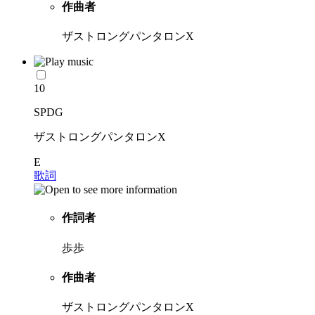
作曲者
ザストロングパンタロンX
10
SPDG
ザストロングパンタロンX
E
歌詞
作詞者
歩歩
作曲者
ザストロングパンタロンX