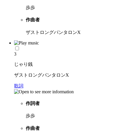
歩歩
作曲者
ザストロングパンタロンX
3
じゃり銭
ザストロングパンタロンX
歌詞
作詞者
歩歩
作曲者