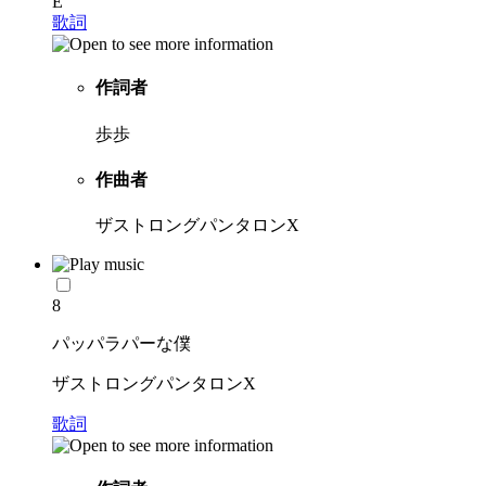
E
歌詞
作詞者
歩歩
作曲者
ザストロングパンタロンX
8
パッパラパーな僕
ザストロングパンタロンX
歌詞