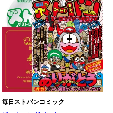
毎日ストパンコミック