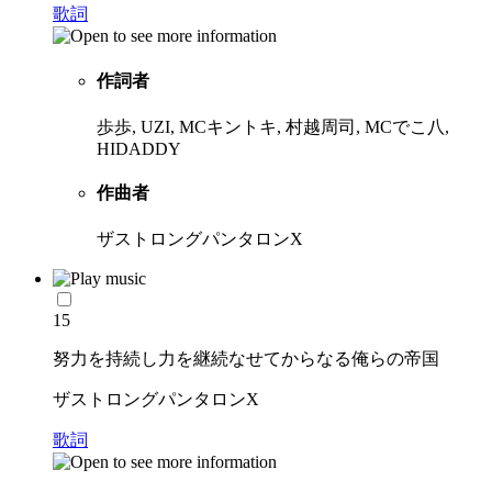
歌詞
作詞者
歩歩, UZI, MCキントキ, 村越周司, MCでこ八,
HIDADDY
作曲者
ザストロングパンタロンX
15
努力を持続し力を継続なせてからなる俺らの帝国
ザストロングパンタロンX
歌詞