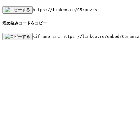
https://linkco.re/C5ranzzs
埋め込みコードをコピー
<iframe src=https://linkco.re/embed/C5ranz