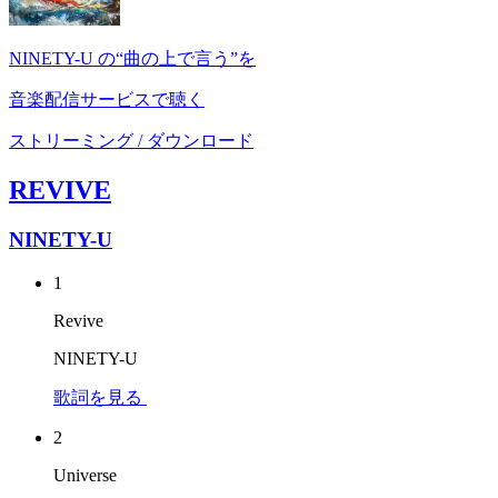
NINETY-U の“曲の上で言う”を
音楽配信サービスで聴く
ストリーミング / ダウンロード
REVIVE
NINETY-U
1
Revive
NINETY-U
歌詞を見る
2
Universe