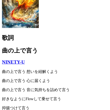
歌詞
曲の上で言う
NINETY-U
曲の上で言う 想いを紐解くよう
曲の上で言う 心に届くよう
曲の上で言う 音に気持ちを詰めて言う
好きなようにFlowして乗せて言う
抑揚つけて言う