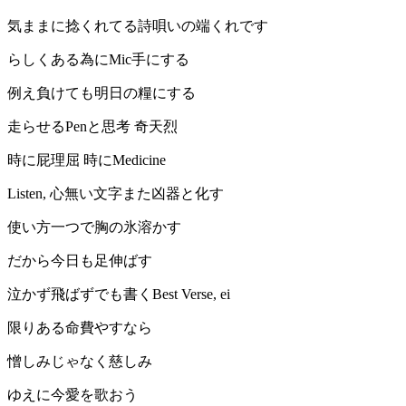
気ままに捻くれてる詩唄いの端くれです
らしくある為にMic手にする
例え負けても明日の糧にする
走らせるPenと思考 奇天烈
時に屁理屈 時にMedicine
Listen, 心無い文字また凶器と化す
使い方一つで胸の氷溶かす
だから今日も足伸ばす
泣かず飛ばずでも書くBest Verse, ei
限りある命費やすなら
憎しみじゃなく慈しみ
ゆえに今愛を歌おう