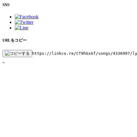
SNS
URLをコピー
https://linkco.re/CT9hGxGf/songs/4336997/l
"