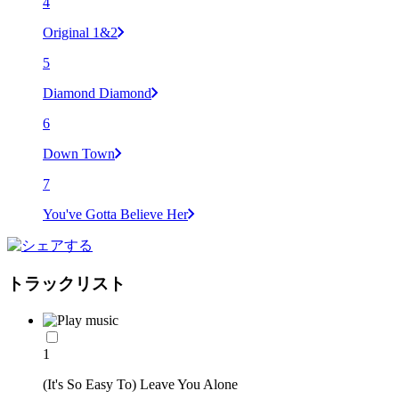
4
Original 1&2
5
Diamond Diamond
6
Down Town
7
You've Gotta Believe Her
トラックリスト
1
(It's So Easy To) Leave You Alone