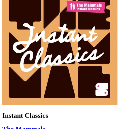
Instant Classics
The Mammals