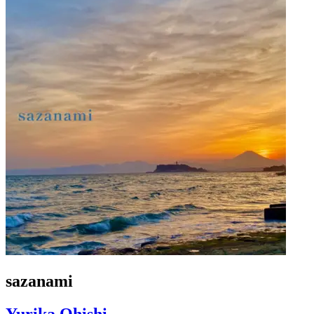
sazanami
Yurika Ohishi