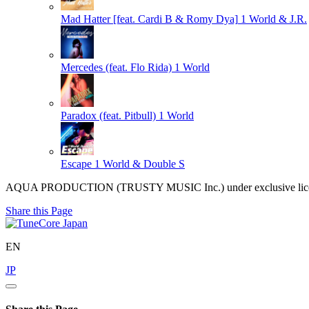
Mad Hatter [feat. Cardi B & Romy Dya]
1 World & J.R.
Mercedes (feat. Flo Rida)
1 World
Paradox (feat. Pitbull)
1 World
Escape
1 World & Double S
AQUA PRODUCTION (TRUSTY MUSIC Inc.) under exclusive license
Share this Page
EN
JP