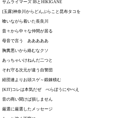
サムライマーズ IBとHIKIGANE
[玉露]神奈川からどんぶらこと昆布タコを
喰いながら着いた長良川
昔々から中々な仲間が居る
母音で言う あああああ
胸糞悪いから絡むなクソ
あっちゃいけねんだ二つと
それ守る次元が違う自警団
経団連よりお頭スゲ～鍛錬積む
[KIT]コレは本気だぜ べらぼうにやべえ
音の商い聞けば損しません
厳選に厳選したメッセージ