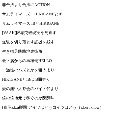
非合法より合法にACTION
サムライマーズ HIKIGANEとIB
サムライマーズ IBとHIKIGANE
[VAAK]限界突破現実を見直す
無駄を切り落とす証拠を残す
生き様足跡路地裏街角
最下層からの再稼働HELLO
一過性のバズとかを狙うより
HIKIGANEとIBは B面寄り
愛の無い大都会のバイト代より
倍の倍地元で稼ぐのが醍醐味
[泰斗a.k.a裂固]アイツはどうコイツはどう（idon't know）