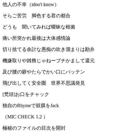
他人の不幸（idno't know）
そらご苦労 脚色する君の都合
どうも 聞いてみれば曖昧な根拠
痛い所突かれ最後は大体感情論
切り捨てる余計な愚痴の吹き溜まりは勘弁
機嫌取りや雑務じゃねーブチかまして還元
及び腰の癖やたらでかい口にバッテン
飛び出してく安全圏 世界不思議発見
[梵頭]お口をチャック
独自のRhymeで鼓膜をJack
（MIC CHECK 1.2 ）
極秘のファイルの目次を開封