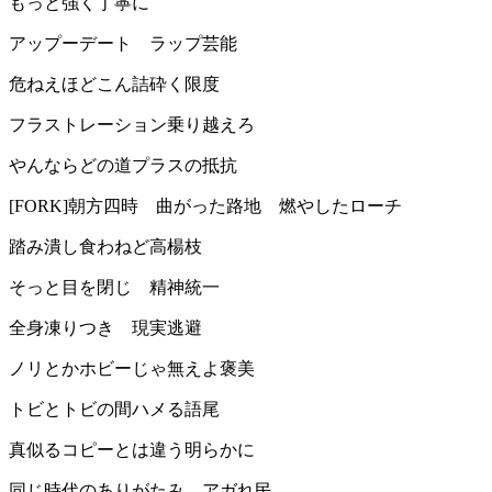
もっと強く丁寧に
アップーデート ラップ芸能
危ねえほどこん詰砕く限度
フラストレーション乗り越えろ
やんならどの道プラスの抵抗
[FORK]朝方四時 曲がった路地 燃やしたローチ
踏み潰し食わねど高楊枝
そっと目を閉じ 精神統一
全身凍りつき 現実逃避
ノリとかホビーじゃ無えよ褒美
トビとトビの間ハメる語尾
真似るコピーとは違う明らかに
同じ時代のありがたみ アガれ民