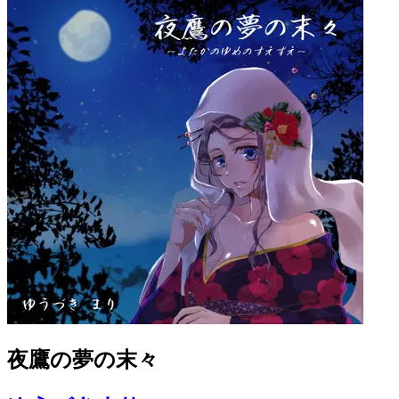
夜鷹の夢の末々