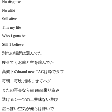
No disguise
No alibi
Still alive
This my life
Who I gotta be
Still 1 believe
別れの場所は選んでた
痩せてくお前と空を睨んでた
高架下のbrand new TAGは粋でタフ
毎朝、毎晩 指絡ませてハグ
またの再会ならair plane乗り込み
透けるシーツの上興味ない遊び
湿っぽい空気が俺らは嫌いで