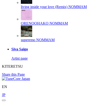
living inside your love (Remix)
NOMMAM
ORENOOHAKO
NOMMAM
superemo
NOMMAM
Siva Saigo
Artist page
KITERETSU
Share this Page
EN
JP