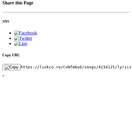
Share this Page
SNS
Copy URL
https://linkco.re/CvNfm6u6/songs/4234125/lyrics
"