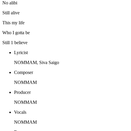
No alibi
Still alive
This my life
Who I gotta be
Still 1 believe
Lyricist
NOMMAM, Siva Saigo
Composer
NOMMAM
Producer
NOMMAM
Vocals
NOMMAM