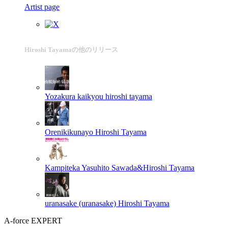
Artist page
Hiroshi Tayamaの他のリリース
Yozakura kaikyou
hiroshi tayama
Orenikikunayo
Hiroshi Tayama
Kampiteka
Yasuhito Sawada&Hiroshi Tayama
uranasake (uranasake)
Hiroshi Tayama
A-force EXPERT