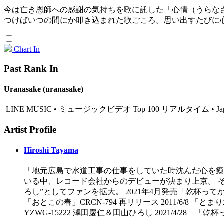
今は亡き恩師への感謝の気持ちを歌に託した「心情（うらな
つけばいつの間にか叩き込まれた歌ごころ。思い出すたびに
Chart In
Past Rank In
Uranasake (uranasake)
LINE MUSIC • ミュージックビデオ Top 100 リアルタイム • Japan •
Artist Profile
Hiroshi Tayama
「地元広島で水道工事の仕事をしていた時沈んだ心を癒
いる中、レコード会社からのデビューが決まり上京。 そ
ろし”としてファンを拡大。 2021年4月発売「乾杯って
「おとこの春」CRCN-794 再リリース 2011/6/8 「とまり木晩歌
YZWG-15222 澤田慶仁＆田山ひろし 2021/4/28 「乾