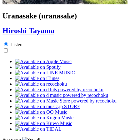
Uranasake (uranasake)
Hiroshi Tayama
Listen
See more