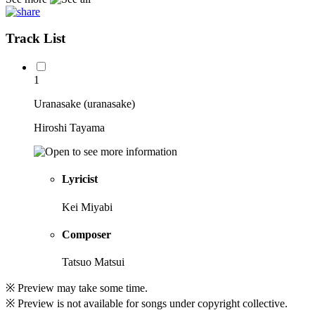
Track List
1
Uranasake (uranasake)
Hiroshi Tayama
Lyricist
Kei Miyabi
Composer
Tatsuo Matsui
※ Preview may take some time.
※ Preview is not available for songs under copyright collective.