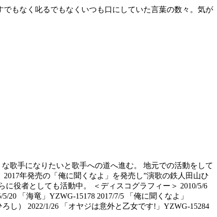
すでもなく叱るでもなくいつも口にしていた言葉の数々。気が
うな歌手になりたいと歌手への道へ進む。 地元での活動をして
2017年発売の「俺に聞くなよ」を発売し”演歌の鉄人田山ひ
役者としても活動中。 ＜ディスコグラフィー＞ 2010/5/6
/5/20 「海竜」YZWG-15178 2017/7/5 「俺に聞くなよ」
し） 2022/1/26 「オヤジは意外と乙女です!」YZWG-15284