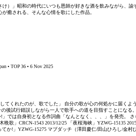
さけ）」昭和の時代にいつも恩師が好きな酒を飲みながら、諭
心が癒される、そんな心情を歌にした作品。
 TOP 36 • 6 Nov 2025
してくれたのが、歌でした」 自分の歌が心の何処かに届くよ
の後試行錯誤しながら一人で歌手への道を目指すことになる。 
か!」では自身初となる作詞曲「なんとなく、、、」を発売。 さらに
」CRCN-1543 2013/12/25 「夜桜海峡」YZWG-15135 2015
杯ってか!」YZWG-15275 マブダッチ（澤田慶仁/田山ひろし/金村ひろ