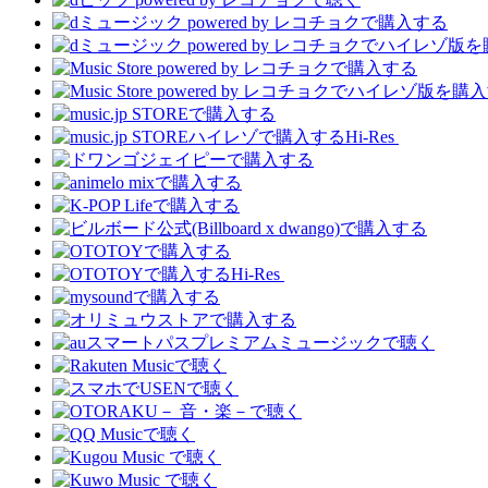
Hi-Res
Hi-Res