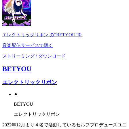
エレクトリックリボン の“BETYOU”を
音楽配信サービスで聴く
ストリーミング / ダウンロード
BETYOU
エレクトリックリボン
⚫︎
BETYOU
エレクトリックリボン
2022年12月より４名で活動しているセルフプロデュースユニ