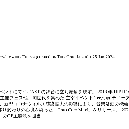
yday - tuneTracks (curated by TuneCore Japan) • 25 Jan 2024
ルイベントにて O-EAST の舞台に立ち頭角を現す。 2018 年 H
催フェス他、同世代を集めた 主宰イベント Tee△up( ティーアップ
ク限定リリース。 また、新型コロナウィルス感染拡大の影響により、音楽
0 代の移り変わりの心境を綴った「Coro Coro Mind」をリリー
P」のOP主題歌を担当