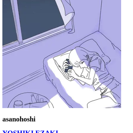
asanohoshi
YOSHIKI EZAKI