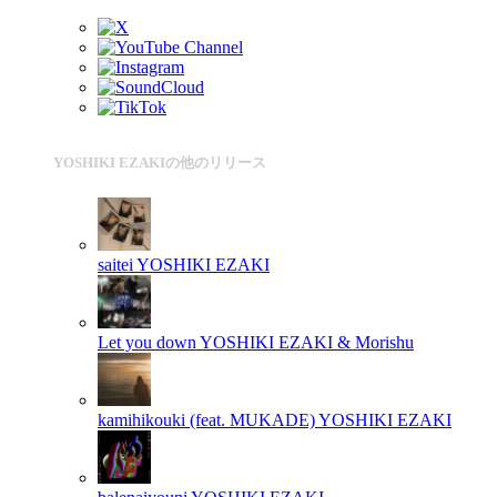
YOSHIKI EZAKIの他のリリース
saitei
YOSHIKI EZAKI
Let you down
YOSHIKI EZAKI & Morishu
kamihikouki (feat. MUKADE)
YOSHIKI EZAKI