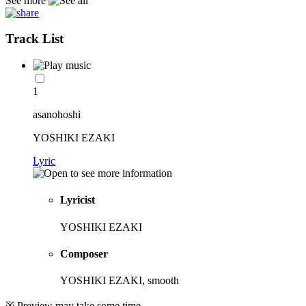
See more
Track List
1
asanohoshi
YOSHIKI EZAKI
Lyric
Lyricist
YOSHIKI EZAKI
Composer
YOSHIKI EZAKI, smooth
※ Preview may take some time.