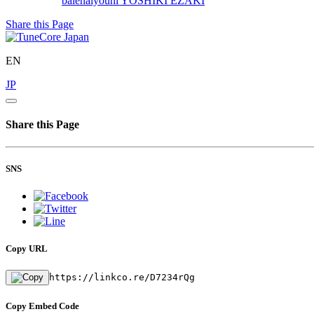
balenaiyouni
YOSHIKI EZAKI
Share this Page
EN
JP
Share this Page
SNS
Copy URL
https://linkco.re/D7234rQg
Copy Embed Code