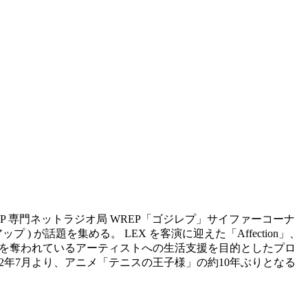
IP HOP 専門ネットラジオ局 WREP「ゴジレプ」サイファーコーナ
 ) が話題を集める。 LEX を客演に迎えた「Affection」、
活動の機会を奪われているアーティストへの生活支援を目的としたプロ
ス。 2022年7月より、アニメ「テニスの王子様」の約10年ぶりとなる