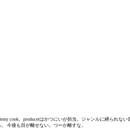
my cook。producerはかつにいが担当。ジャンルに縛られない音
る。 今後も目が離せない。つーか離すな。