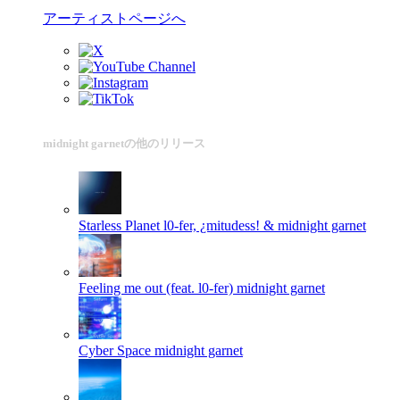
アーティストページへ
midnight garnetの他のリリース
Starless Planet
l0-fer, ¿mitudess! & midnight garnet
Feeling me out (feat. l0-fer)
midnight garnet
Cyber Space
midnight garnet