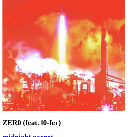
ZER0 (feat. l0-fer)
midnight garnet