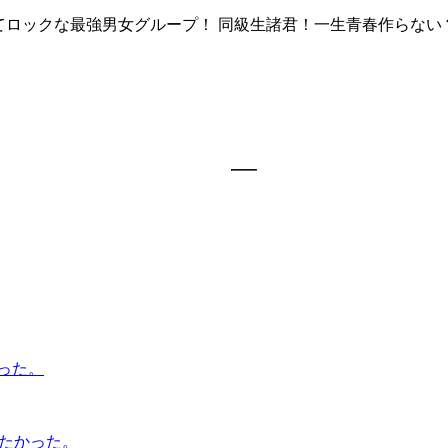
てロックな最強男女グループ！ 同級生諸君！一生青春作らない
った。
たかった。