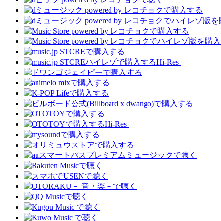
Hi-Res
Hi-Res