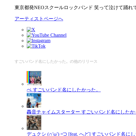
東京都発NEOスクールロックバンド 笑って泣けて踊れ
アーティストページへ
すごいバンド名にしたかった。の他のリリース
ぺ
すごいバンド名にしたかった。
轟音チャイムスターター
すごいバンド名にしたか
デュクシ (∩'ω') =͟͟͞͞⊃ [feat. へど]
すごいバンド名にし