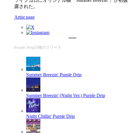
ライブ当日にオリジナル曲「Summer Breezin’」が初披
露された。
Artist page
Purple Dripの他のリリース
Summer Breezin'
Purple Drip
Summer Breezin' (Night Ver.)
Purple Drip
Night Chillin'
Purple Drip