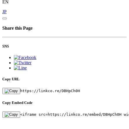
EN
JP
Share this Page
SNS
Copy URL
https://linkco.re/DBHpCh0H
Copy Embed Code
<iframe src=https://linkco.re/embed/DBHpCh0H wi