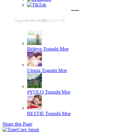
Togashi Moeの他のリリース
Believe
Togashi Moe
Utopia
Togashi Moe
#YOLO
Togashi Moe
BESTIE
Togashi Moe
Share this Page