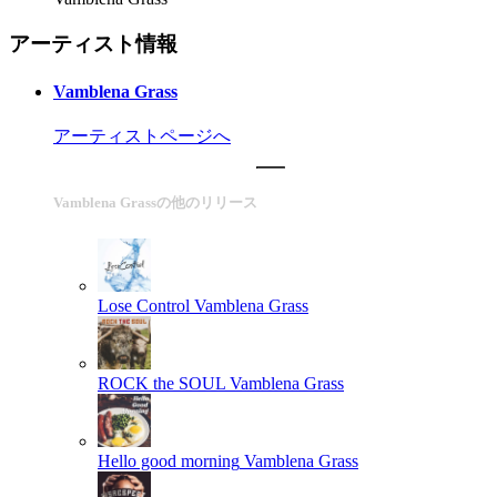
アーティスト情報
Vamblena Grass
アーティストページへ
Vamblena Grassの他のリリース
Lose Control
Vamblena Grass
ROCK the SOUL
Vamblena Grass
Hello good morning
Vamblena Grass