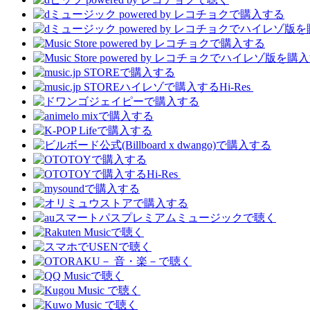
Hi-Res
Hi-Res