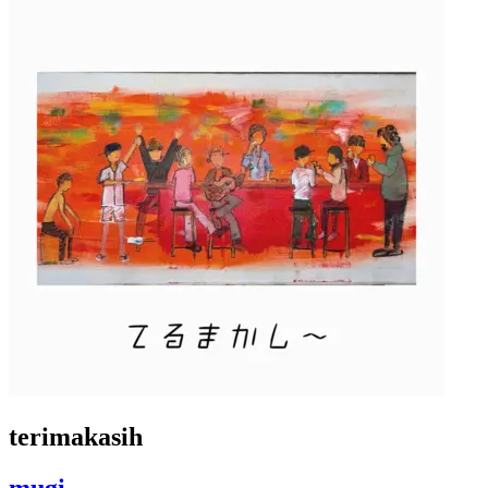
terimakasih
mugi