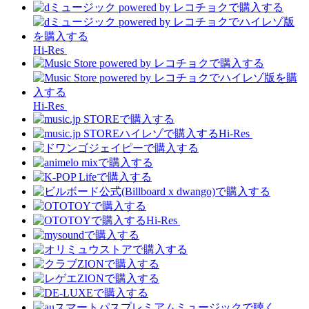
Hi-Res
Hi-Res
Hi-Res
Hi-Res