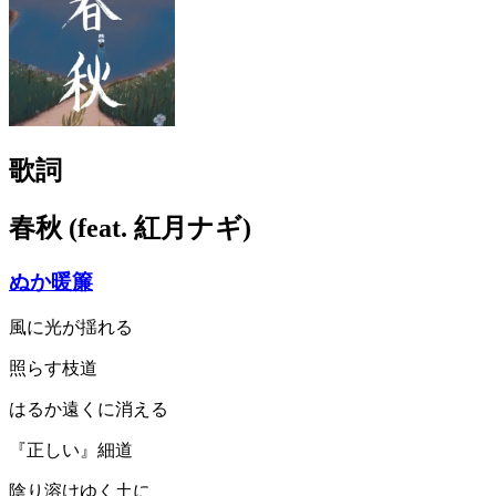
歌詞
春秋 (feat. 紅月ナギ)
ぬか暖簾
風に光が揺れる
照らす枝道
はるか遠くに消える
『正しい』細道
陰り溶けゆく土に