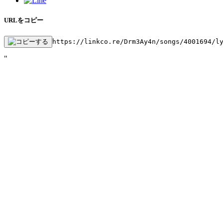
URLをコピー
https://linkco.re/Drm3Ay4n/songs/4001694/l
"