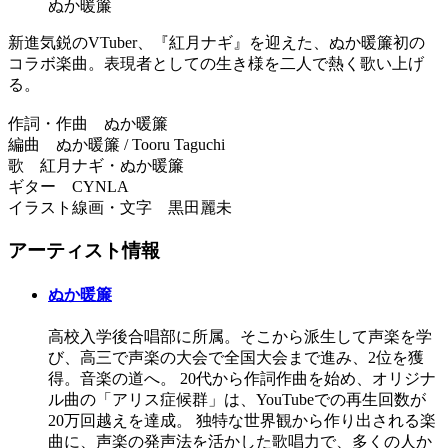
ぬか暖簾
新進気鋭のVTuber、『紅月ナギ』を迎えた、ぬか暖簾初の
コラボ楽曲。表現者としての生き様を二人で熱く歌い上げ
る。
作詞・作曲 ぬか暖簾
編曲 ぬか暖簾 / Tooru Taguchi
歌 紅月ナギ・ぬか暖簾
ギター CYNLA
イラスト線画・文字 黒田麗未
アーティスト情報
ぬか暖簾
高校入学後合唱部に所属。そこから派生して声楽を学
び、高三で声楽の大会で全国大会まで進み、2位を獲
得。音楽の道へ。 20代から作詞作曲を始め、オリジナ
ル曲の「アリス症候群」は、YouTubeでの再生回数が
20万回越えを達成。 独特な世界観から作り出される楽
曲に、声楽の発声法を活かした歌唱力で、多くの人か