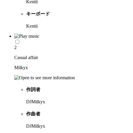
Kentii
キーボード
Kentii
2
Casual affair
Milkyx
作詞者
DJMilkyx
作曲者
DJMilkyx