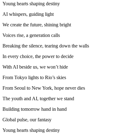
Young hearts shaping destiny
AI whispers, guiding light
We create the future, shining bright
Voices rise, a generation calls
Breaking the silence, tearing down the walls
In every choice, the power to decide
With AI beside us, we won’t hide
From Tokyo lights to Rio’s skies
From Seoul to New York, hope never dies
The youth and AI, together we stand
Building tomorrow hand in hand
Global pulse, our fantasy
Young hearts shaping destiny