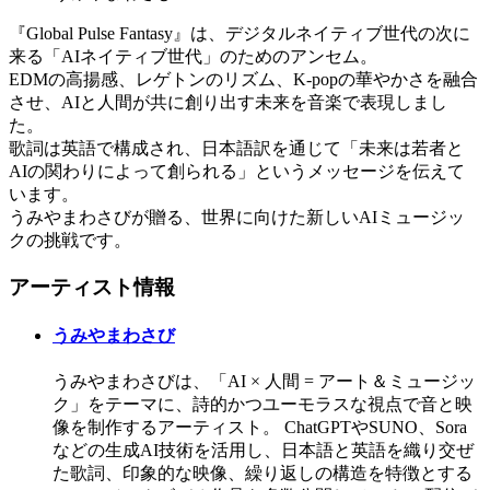
『Global Pulse Fantasy』は、デジタルネイティブ世代の次に
来る「AIネイティブ世代」のためのアンセム。
EDMの高揚感、レゲトンのリズム、K-popの華やかさを融合
させ、AIと人間が共に創り出す未来を音楽で表現しまし
た。
歌詞は英語で構成され、日本語訳を通じて「未来は若者と
AIの関わりによって創られる」というメッセージを伝えて
います。
うみやまわさびが贈る、世界に向けた新しいAIミュージッ
クの挑戦です。
アーティスト情報
うみやまわさび
うみやまわさびは、「AI × 人間 = アート＆ミュージッ
ク」をテーマに、詩的かつユーモラスな視点で音と映
像を制作するアーティスト。 ChatGPTやSUNO、Sora
などの生成AI技術を活用し、日本語と英語を織り交ぜ
た歌詞、印象的な映像、繰り返しの構造を特徴とする