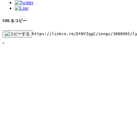
URLをコピー
https://linkco.re/DtNYZqgC/songs/3888995/l
"