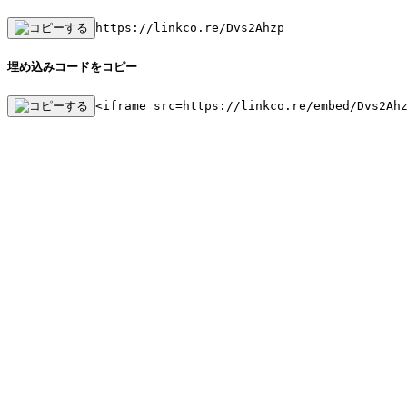
https://linkco.re/Dvs2Ahzp
埋め込みコードをコピー
<iframe src=https://linkco.re/embed/Dvs2Ah