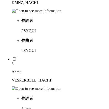
KMNZ, HACHI
作詞者
PSYQUI
作曲者
PSYQUI
3
Admit
VESPERBELL, HACHI
作詞者
*Luna