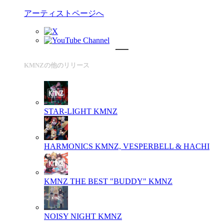
アーティストページへ
KMNZの他のリリース
STAR-LIGHT
KMNZ
HARMONICS
KMNZ, VESPERBELL & HACHI
KMNZ THE BEST "BUDDY"
KMNZ
NOISY NIGHT
KMNZ