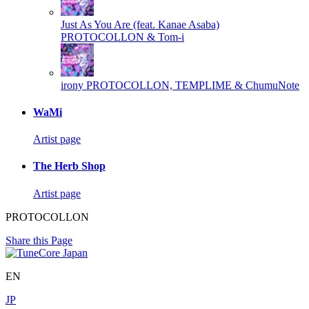
Just As You Are (feat. Kanae Asaba)
PROTOCOLLON & Tom-i
irony
PROTOCOLLON, TEMPLIME & ChumuNote
WaMi
Artist page
The Herb Shop
Artist page
PROTOCOLLON
Share this Page
EN
JP