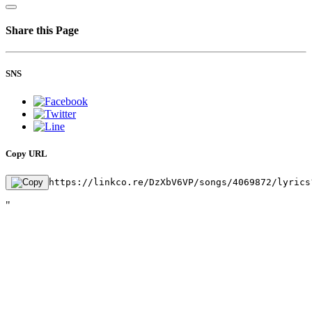
Share this Page
SNS
Copy URL
https://linkco.re/DzXbV6VP/songs/4069872/lyrics
"