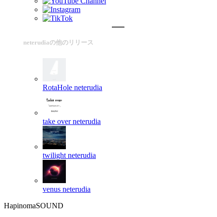
neterudiaの他のリリース
RotaHole
neterudia
take over
neterudia
twilight
neterudia
venus
neterudia
HapinomaSOUND