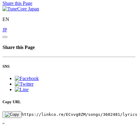
Share this Page
EN
JP
Share this Page
SNS
Copy URL
https://linkco.re/ECvvg8ZM/songs/3602481/lyrics
"