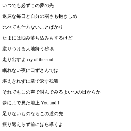
いつでも必ずこの夢の先
退屈な毎日と自分の弱さも抱きしめ
比べても仕方ないことばかり
たまには悩み落ち込みもするけど
‬‪蹴りつける大地舞う砂埃
‪走り出すよ cry of the soul
‪‬‪眠れない夜に口ずさんでは
堪えきれずに‪掌で返す残響
それでもこの声で叫んでみるよいつの日からか
夢にまで見た壇上 You and I
足りないものならこの道の先
振り返えらず前にほら導くよ