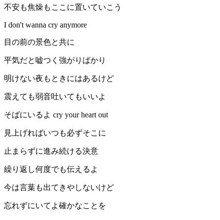
‪不安も焦燥もここに置いていこう
I don't wanna cry anymore
目の前の景色と共に
平気だと嘘つく強がりばかり
明けない夜もときにはあるけど
震えても弱音吐いてもいいよ
そばにいるよ cry your heart out
見上げればいつも必ずそこに
止まらずに進み続ける決意
‪繰り返し何度でも伝えるよ
‪今は言葉も出てきやしないけど
忘れずにいてよ確かなことを