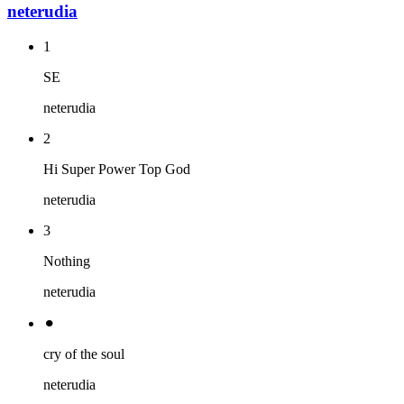
neterudia
1
SE
neterudia
2
Hi Super Power Top God
neterudia
3
Nothing
neterudia
⚫︎
cry of the soul
neterudia