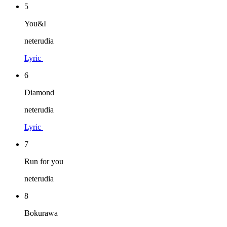
5
You&I
neterudia
Lyric
6
Diamond
neterudia
Lyric
7
Run for you
neterudia
8
Bokurawa