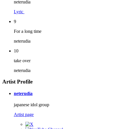
neterudia
Lyric
9
For a long time
neterudia
10
take over
neterudia
Artist Profile
neterudia
japanese idol group
Artist page