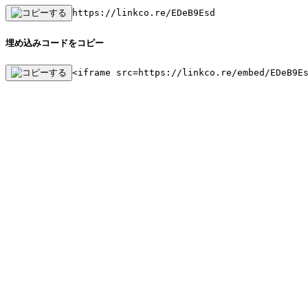
https://linkco.re/EDeB9Esd
埋め込みコードをコピー
<iframe src=https://linkco.re/embed/EDeB9E