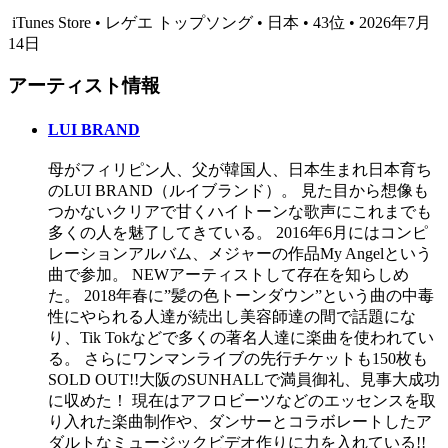
iTunes Store • レゲエ トップソング • 日本 • 43位 • 2026年7月
14日
アーティスト情報
LUI BRAND
母がフィリピン人、父が韓国人、日本生まれ日本育ち
のLUI BRAND（ルイブランド）。 見た目から想像も
つかないクリアで甘くハイトーンな歌声にこれまでも
多くの人を魅了してきている。 2016年6月にはコンピ
レーションアルバム、メジャーの作品My Angelという
曲で参加。 NEWアーティストして存在を知らしめ
た。 2018年春に”髪の色トーンダウン”という曲の中毒
性にやられる人達が続出し美容師達の間で話題にな
り、Tik Tokなどで多くの著名人達に楽曲を使われてい
る。 さらにワンマンライブの先行チケットも150枚も
SOLD OUT!!大阪のSUNHALLで満員御礼、見事大成功
に収めた！ 現在はアフロビーツなどのエッセンスを取
り入れた楽曲制作や、ダンサーとコラボレートしたア
ダルトなミュージックビデオ作りに力を入れている!!